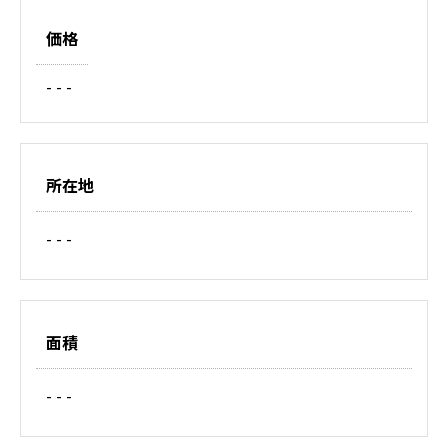
価格
- - -
所在地
- - -
面積
- - -