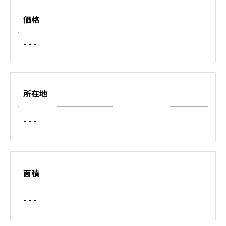
価格
- - -
所在地
- - -
面積
- - -