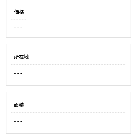
価格
- - -
所在地
- - -
面積
- - -