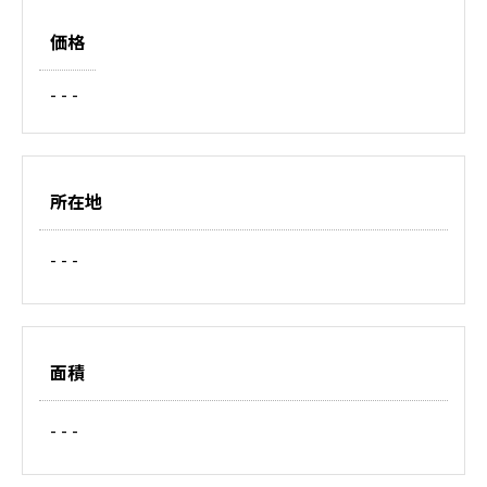
価格
- - -
所在地
- - -
面積
- - -