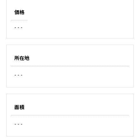
価格
- - -
所在地
- - -
面積
- - -