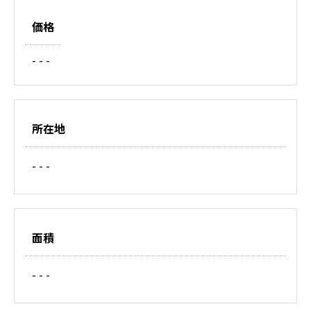
価格
- - -
所在地
- - -
面積
- - -