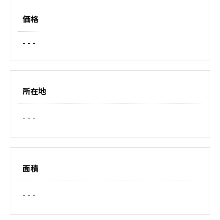
価格
- - -
所在地
- - -
面積
- - -