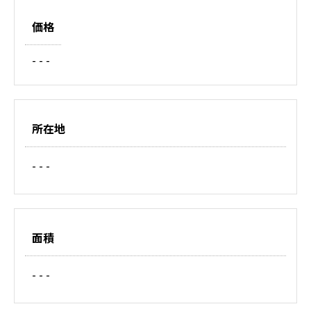
価格
- - -
所在地
- - -
面積
- - -