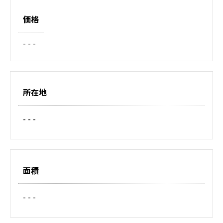
価格
- - -
所在地
- - -
面積
- - -