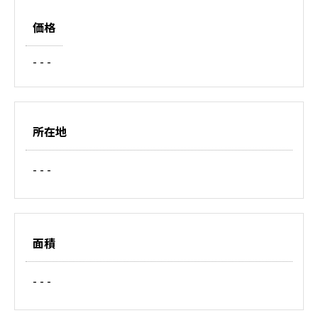
価格
- - -
所在地
- - -
面積
- - -