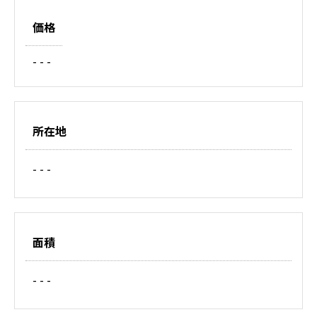
価格
- - -
所在地
- - -
面積
- - -