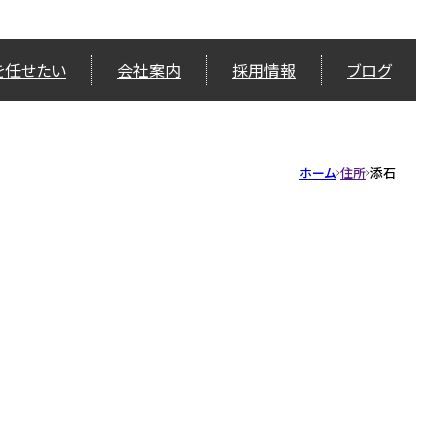
を任せたい
会社案内
採用情報
ブログ
ホーム
住所
添石