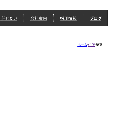
を任せたい
会社案内
採用情報
ブログ
ホーム
住所
登又