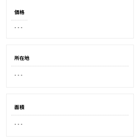
価格
- - -
所在地
- - -
面積
- - -