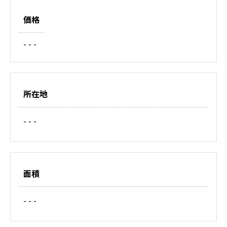
価格
- - -
所在地
- - -
面積
- - -