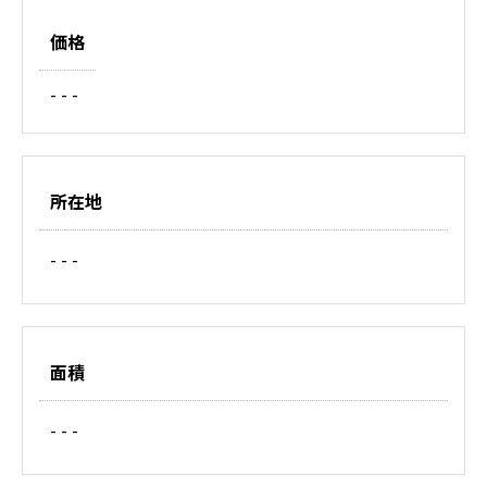
価格
- - -
所在地
- - -
面積
- - -