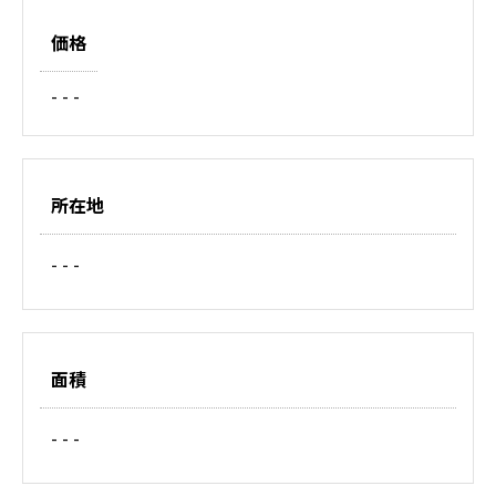
価格
- - -
所在地
- - -
面積
- - -