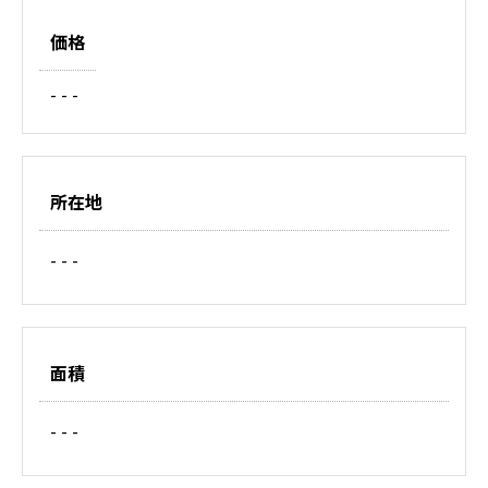
価格
- - -
所在地
- - -
面積
- - -