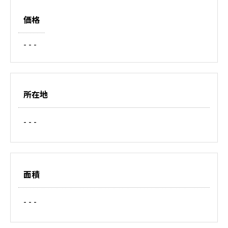
価格
- - -
所在地
- - -
面積
- - -