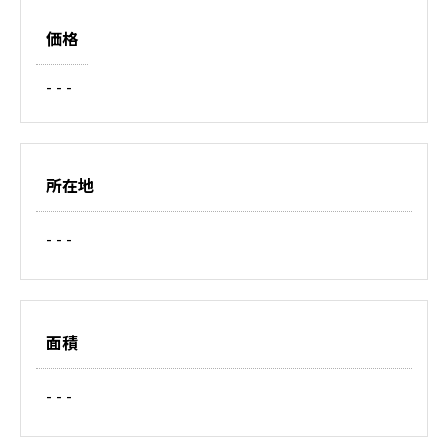
価格
- - -
所在地
- - -
面積
- - -