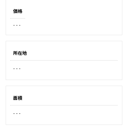
価格
- - -
所在地
- - -
面積
- - -