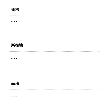
価格
- - -
所在地
- - -
面積
- - -