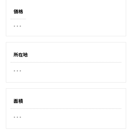
価格
- - -
所在地
- - -
面積
- - -