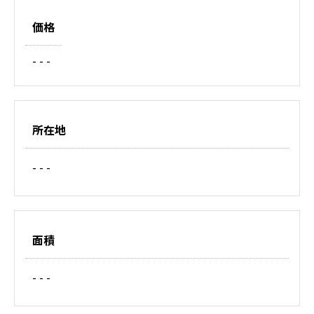
価格
- - -
所在地
- - -
面積
- - -