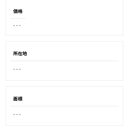
価格
- - -
所在地
- - -
面積
- - -