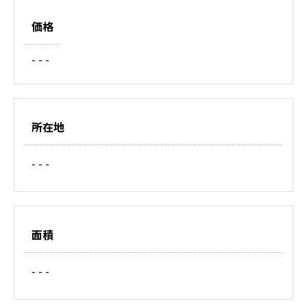
価格
- - -
所在地
- - -
面積
- - -