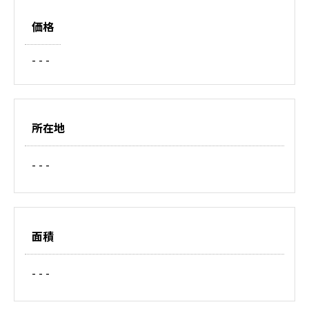
価格
- - -
所在地
- - -
面積
- - -