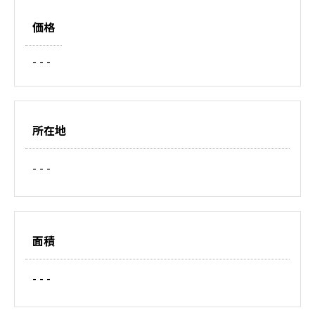
価格
- - -
所在地
- - -
面積
- - -