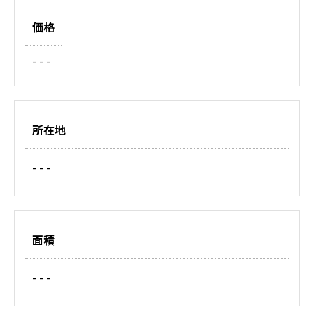
価格
- - -
所在地
- - -
面積
- - -