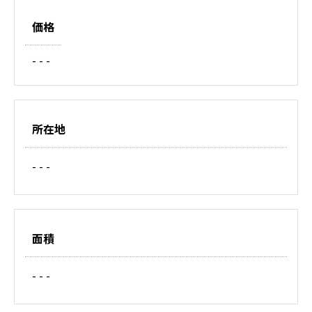
価格
- - -
所在地
- - -
面積
- - -