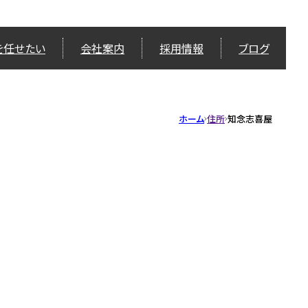
を任せたい
会社案内
採用情報
ブログ
ホーム
住所
知念志喜屋