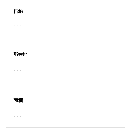
価格
- - -
所在地
- - -
面積
- - -