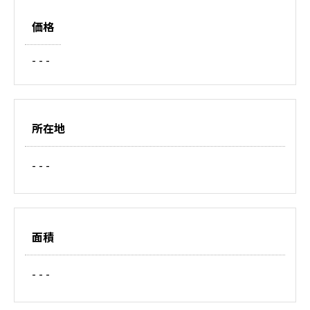
価格
- - -
所在地
- - -
面積
- - -