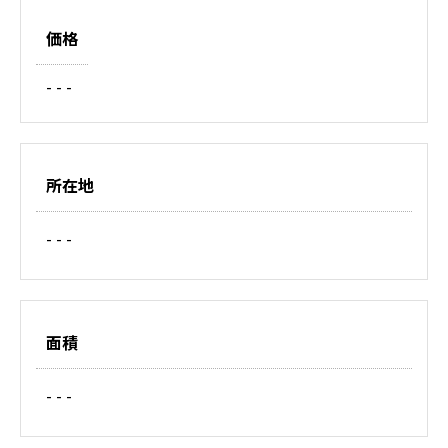
価格
- - -
所在地
- - -
面積
- - -