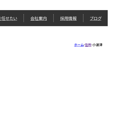
を任せたい
会社案内
採用情報
ブログ
ホーム
住所
小波津