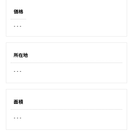
価格
- - -
所在地
- - -
面積
- - -