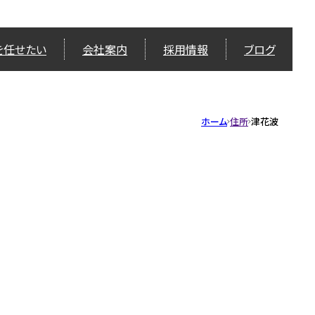
を任せたい
会社案内
採用情報
ブログ
ホーム
住所
津花波