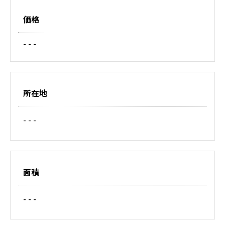
価格
- - -
所在地
- - -
面積
- - -