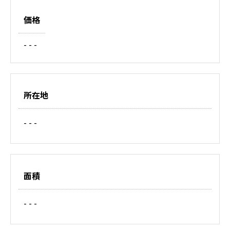
価格
- - -
所在地
- - -
面積
- - -