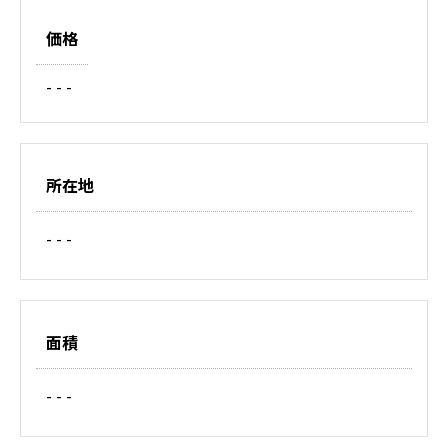
価格
- - -
所在地
- - -
面積
- - -