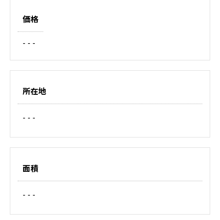
価格
- - -
所在地
- - -
面積
- - -