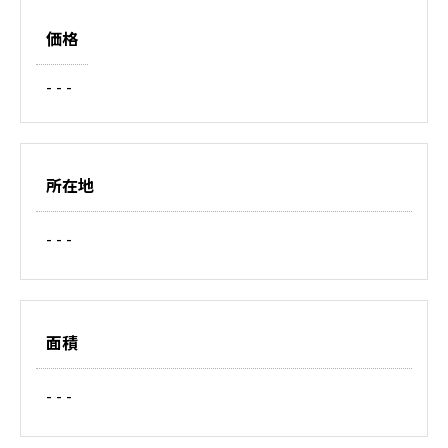
価格
- - -
所在地
- - -
面積
- - -