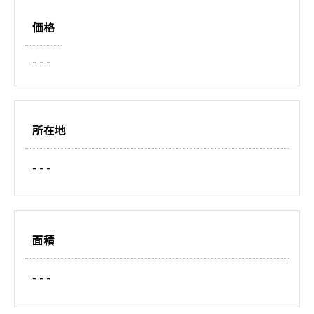
価格
- - -
所在地
- - -
面積
- - -