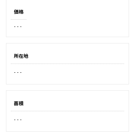
価格
- - -
所在地
- - -
面積
- - -