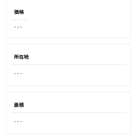
価格
- - -
所在地
- - -
面積
- - -