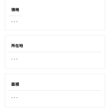
価格
- - -
所在地
- - -
面積
- - -