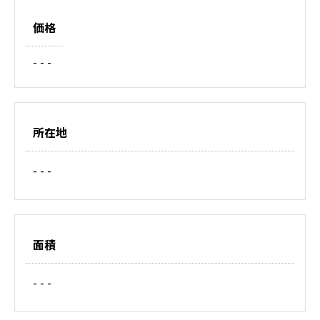
価格
- - -
所在地
- - -
面積
- - -