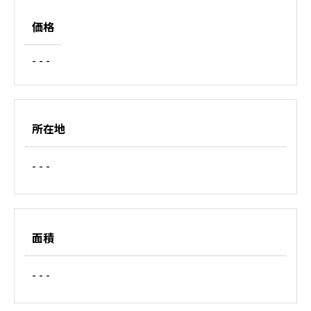
価格
- - -
所在地
- - -
面積
- - -