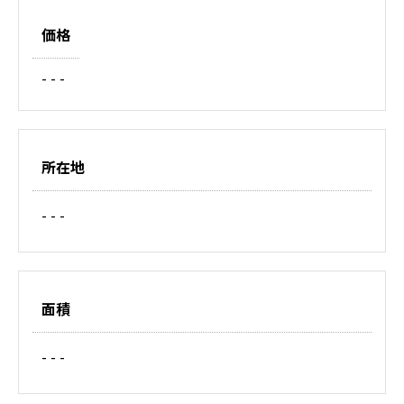
価格
- - -
所在地
- - -
面積
- - -