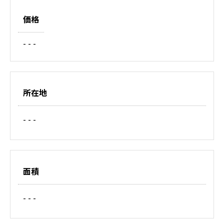
価格
- - -
所在地
- - -
面積
- - -